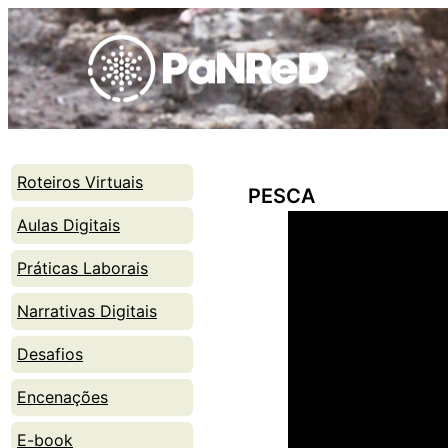
Skip
to
content
Roteiros Virtuais
PESCA
Aulas Digitais
Práticas Laborais
Narrativas Digitais
Desafios
Encenações
E-book