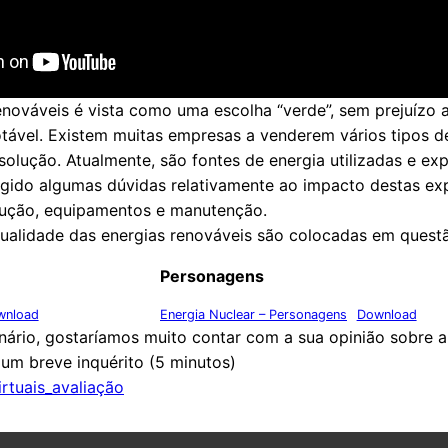
renováveis é vista como uma escolha “verde”, sem prejuízo 
tável. Existem muitas empresas a venderem vários tipos d
olução. Atualmente, são fontes de energia utilizadas e ex
rgido algumas dúvidas relativamente ao impacto destas ex
odução, equipamentos e manutenção.
qualidade das energias renováveis são colocadas em quest
Personagens
wnload
Energia Nuclear – Personagens
Download
ário, gostaríamos muito contar com a sua opinião sobre a
um breve inquérito (5 minutos)
irtuais_avaliação