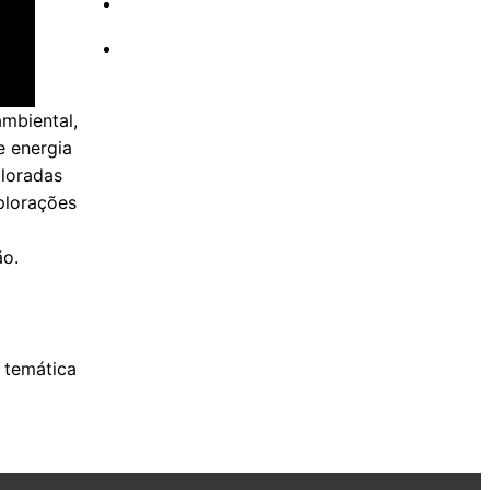
ambiental,
e energia
ploradas
plorações
ão.
 temática