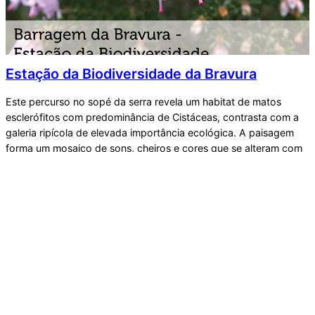
Estação da Biodiversidade da Bravura
Este percurso no sopé da serra revela um habitat de matos
esclerófitos com predominância de Cistáceas, contrasta com a
galeria ripícola de elevada importância ecológica. A paisagem
forma um mosaico de sons, cheiros e cores que se alteram com
a sazonalidade. Ligação com as UFCDs – 4303; 4429; 4464;
5262; 3060; 3114; 3108; 5263; 4428;…
18/12/2023