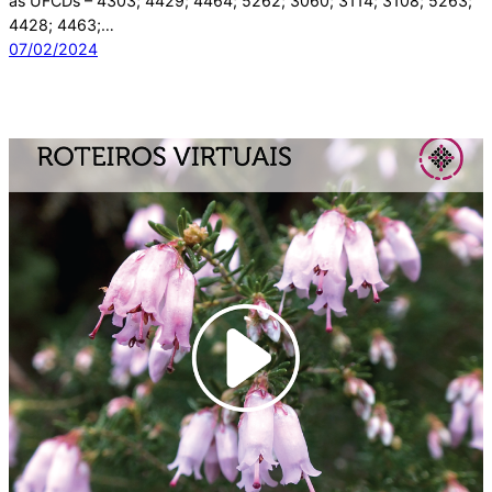
as UFCDs – 4303; 4429; 4464; 5262; 3060; 3114; 3108; 5263;
4428; 4463;…
07/02/2024