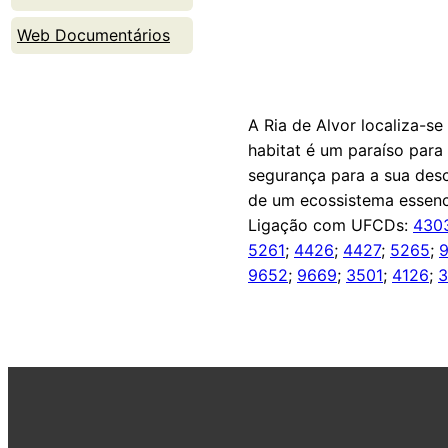
Web Documentários
A Ria de Alvor localiza-s
habitat é um paraíso para
segurança para a sua desc
de um ecossistema essenc
Ligação com UFCDs:
430
5261
;
4426
;
4427
;
5265
;
9652
;
9669
;
3501
;
4126
;
3