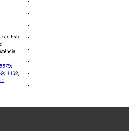
sar. Este
e
stência
6679
;
59
;
4462
;
60