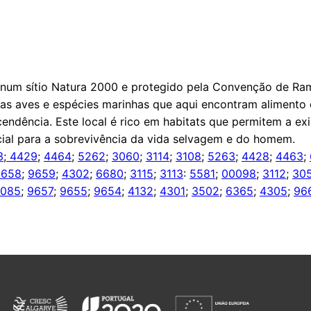
e num sítio Natura 2000 e protegido pela Convenção de Ram
 as aves e espécies marinhas que aqui encontram alimento 
endência. Este local é rico em habitats que permitem a exi
ial para a sobrevivência da vida selvagem e do homem.
3
;
4429
;
4464
;
5262
;
3060
;
3114
;
3108
;
5263
;
4428
;
4463
;
9658
;
9659
;
4302
;
6680
;
3115
;
3113
:
5581
;
00098
;
3112
;
30
085
;
9657
;
9655
;
9654
;
4132
;
4301
;
3502
;
6365
;
4305
;
96