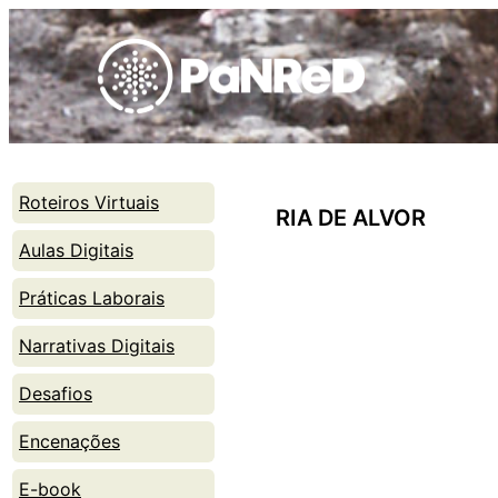
Skip
to
content
Roteiros Virtuais
RIA DE ALVOR
Aulas Digitais
Práticas Laborais
Narrativas Digitais
Desafios
Encenações
E-book