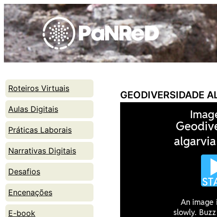
Skip
to
content
Roteiros Virtuais
GEODIVERSIDADE A
Aulas Digitais
Práticas Laborais
Narrativas Digitais
Desafios
Encenações
E-book