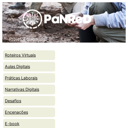
Skip
to
content
Projeto
Equipa
Info
Roteiros Virtuais
Aulas Digitais
Práticas Laborais
Narrativas Digitais
Desafios
Encenações
E-book