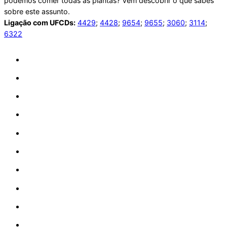
podemos comer todas as plantas? Vem descobrir o que sabes
sobre este assunto.
Ligação com UFCDs:
4429
;
4428
;
9654
;
9655
;
3060
;
3114
;
6322