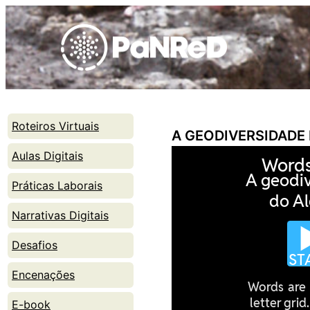
Skip
to
content
Roteiros Virtuais
A GEODIVERSIDADE
Aulas Digitais
Práticas Laborais
Narrativas Digitais
Desafios
Encenações
E-book