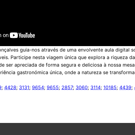
nçalves guia-nos através de uma envolvente aula digital s
veis. Participe nesta viagem única que explora a riqueza da
e ser apreciada de forma segura e deliciosa à nossa mesa
riência gastronómica única, onde a natureza se transform
9
;
4428
;
3131
;
9654
;
9655
;
2857
;
3060
;
3114
;
10185
;
4439
;