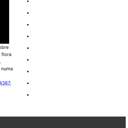
obre
 flora
.
a numa
4387
;