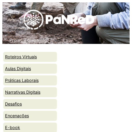
Skip
to
content
Projeto
Equipa
Info
Roteiros Virtuais
Aulas Digitais
Práticas Laborais
Narrativas Digitais
Desafios
Encenações
E-book