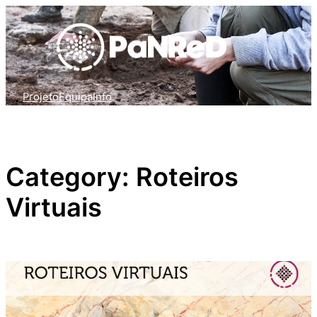
Skip
to
content
Projeto
Equipa
Info
Category:
Roteiros
Virtuais