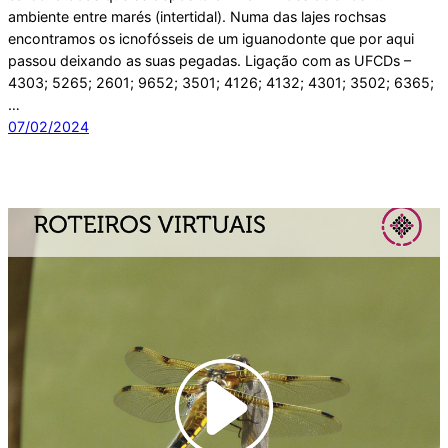
ambiente entre marés (intertidal). Numa das lajes rochsas
encontramos os icnofósseis de um iguanodonte que por aqui
passou deixando as suas pegadas. Ligação com as UFCDs –
4303; 5265; 2601; 9652; 3501; 4126; 4132; 4301; 3502; 6365;
…
07/02/2024