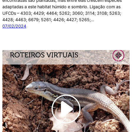
encontradas são plantadas, mas entre elas crescem espécies
adaptadas a este habitat húmido e sombrio. Ligação com as
UFCDs – 4303; 4429; 4464; 5262; 3060; 3114; 3108; 5263;
4428; 4463; 6679; 5261; 4426; 4427; 5265;…
07/02/2024